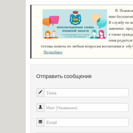
  В  Псковс
нию бесплатны
В службу по в
законные  пред
а также гражд
ения родителе
готовы помочь по любым вопросам воспитания и  обуч
Подробнее
Отправить сообщение
Тема
Имя (Название)
Email