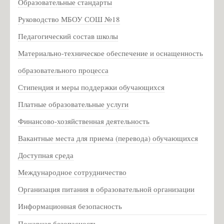
Образовательные стандарты
Партизанское движение
Руководство МБОУ СОШ №18
Партизанское движение на Псковщине
Педагогический состав школы
Для родителей
Материально-техническое обеспечение и оснащенность
Социально-психологическое тестирование
образовательного процесса
Консультационная служба для родителей
Стипендия и меры поддержки обучающихся
Национальная академия предпринимательства
Платные образовательные услуги
Профилактика гриппа
Информация о мерах личной и общественной
Финансово-хозяйственная деятельность
профилактики вирусных заболеваний
Вакантные места для приема (перевода) обучающихся
Всероссийский конкурс педагогического мастерства
Доступная среда
«История в школе: традиции и новации»
Международное сотрудничество
Информация для родителей о приеме в первый класс
Организация питания в образовательной организации
Расписание ЕГЭ 2020 год
Информационная безопасность
Новости
Пожарная безопасность