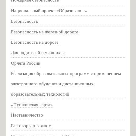
16 мая ушла из жизни Ида Филипповна Горелик
Национальный проект «Образование»
Техника безопасности летом
Пакет мер социальной поддержки жителей Псковской
Безопасность
области
Безопасность на железной дороге
Всероссийская акция #ОКНА_ПОБЕДЫ 2020
Безопасность на дороге
Большая перемена
Для родителей и учащихся
График организационных собраний с обучающимися и/или
Орлята России
родителями обучающихся
Реализация образовательных программ с применением
Всероссийские проверочные работы (ВПР)
электронного обучения и дистанционных
Техника безопасности ПДД
Список Первоклассников 2021-2022
образовательных технологий
Расписание звонков на 2021-2022 уч.год
«Пушкинская карта»
Информация для родителей о приеме в первый класс на
Наставничество
2025-2026 учебный год
Разговоры о важном
Информация для родителей о приеме в 10 класс на 2025-