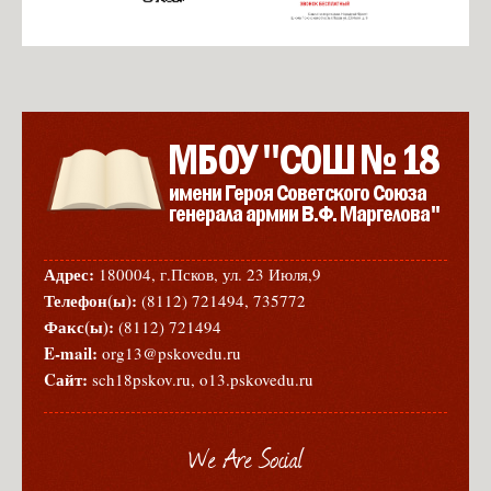
Адрес:
180004, г.Псков, ул. 23 Июля,9
Телефон(ы):
(8112) 721494, 735772
Факс(ы):
(8112) 721494
E-mail:
org13@pskovedu.ru
Cайт:
sch18pskov.ru, o13.pskovedu.ru
We Are Social