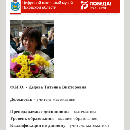
Александрова С.В., учитель нач. классов
Васильева В.В., учитель нач. классов
Ефимова И.А., учитель нач. классов
Иванова И.В., учитель нач. классов
Ленская Г.А., учитель нач. классов
Макогон А.В., учитель нач. классов
Михайлова Л.В., учитель нач. классов
Сидорова Н.Н., учитель нач.классов
Абабкова Ю.В., учитель иностранного языка
Ф.И.О.
Дедова Татьяна Викторовна
-
Никифорова О.М., учитель нач. классов
Должность
- учитель математики
Амосёнок Н.Л., учитель математики
Дедова Т.В., учитель математики
Преподаваемые дисциплины
- математика
Уровень образования
- высшее образование
Григорьева Г.И., учитель русского языка
Квалификация по диплому
- учитель математики
Иванова С.А., учитель русского языка