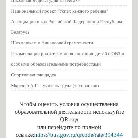
Школьная медиастудия «18News»
2026 учебный год
Национальный проект "Успех каждого ребенка"
Конкурсы
Ассоциации школ Российской Федерации и Республики
Всероссийская акция "Урок цифры"
Новогодняя выставка
Беларусь
Новости
Школьникам о финансовой грамотности
Рекомендации родителям по воспитанию детей с ОВЗ и
Вакцинация от гриппа и коронавирусной инфекции
особыми образовательными потребностями
Год педагога и наставника
Памятка о мерах профилактики энтеровирусной инфекции для
Спортивная площадка
детских образовательных учреждений
Мкртчян А.Г. - учитель труда (технологии)
Оператор курса «Россия – мои горизонты» отвечает на вопросы
родителей
Чтобы оценить условия осуществления
Противодействие коррупции
образовательной деятельности используйте
QR-код
Нормативные правовые и иные акты в сфере противодействия
или перейдите по прямой
коррупции
ссылке:
https://bus.gov.ru/qrcode/rate/394344