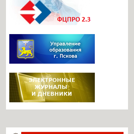
Документы ОО
Телефоны доверия
Безопасный маршрут в школу
Центр профориентационного и карьерного сопровождения
Итоговая аттестация
Инновационная деятельность
Инновационные площадки школы
Фотогалерея
Видеоархив
Задать вопрос по работе ЭЖ
Информация о ЕГИССО
Руководство. Педагогический состав
Ильина М.Б., директор
Павлова О.В., завуч по УВР