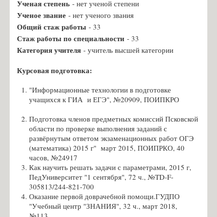
Ученая степень
- нет ученой степени
Чернявская К.А., учитель русского языка
Ученое звание
- нет ученого звания
Общий стаж работы
- 33
Новик Ю.Ю., учитель русского языка
Стаж работы по специальности
- 33
Удальцова М.Д., учитель русского языка
Категория учителя
- учитель высшей категории
Косаржевская Я.Л., учитель географии
Курсовая подготовка:
Криворученко Д.А., учитель истории
Тиханова С.С., учитель биологии
"Информационные технологии в подготовке
учащихся к ГИА и ЕГЭ", №20909, ПОИПКРО
Исакова О.Ю., учитель математики
Подготовка членов предметных комиссий Псковской
Ермолаев А.Я., учитель физики
области по проверке выполнения заданий с
Журавлёва А.В., учитель технологии
развёрнутым ответом экзаменационных работ ОГЭ
(математика) 2015 г" март 2015, ПОИПРКО, 40
Егоров И.А., учитель физической культуры
часов, №24917
Кожевникова Е.А., воспитатель ГПД
Как научить решать задачи с параметрами, 2015 г,
ПедУниверситет "1 сентября", 72 ч., №TD-F-
Платонова О.С, учитель математики
305813/244-821-700
Оказание первой доврачебной помощи.ГУДПО
Косаржевская К.С., учитель информатики
"Учебный центр "ЗНАНИЯ", 32 ч., март 2018,
Денисевич Т.А. - учитель английского и немецкого языка
№113