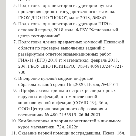
Подготовка организаторов в аудитории пункта
Список учителей МБОУ СОШ №18
проведения единого государственного экзамена.
Волкова Н.О. - учитель музыки
ГБОУ ДПО ПО "ЦОКО", март 2018, №0847
Подготовка организаторов в аудитории ППЭ в
Иванова Е.Ф. - учитель музыки
основной период 2018 года. ФГБУ "Федеральный
центр тестирования"
Семенова И.В. - библиотекарь
Подготовка членов предметных комиссий Псковской
Амосёнок Н.Л. - учитель математики
области по проверке выполнения заданий с
развёрнутым ответом экзаменационных работ
Михеенкова М.И. - учитель начальных классов
ГИА-11 (ЕГЭ) 2018 г( математика), февраль 2018,
Карпёнкова А.Ю. - учитель начальных классов
20ч. ГБОУ ДПО ПОИПКРО, №347405813/244-821-
700
Петрова С.И. - учитель русского языка и литературы
Внедрение целевой модели цифровой
образовательной среды 16ч,2020, Псков, №45164
Архипова И.А. - учитель иностранного языка
«Профилактика гриппа и острых респираторных
Захарова А.Э. - учитель начальных классов
вирусных инфекций, в том числе новой
коронавирусной инфекции (COVID-19), 36 ч,
Бондарева А.Н. - учитель истории и обществознания
ООО»Центр инновационного образования и
Кондратьева В.А. - учитель английского языка
26.04.2021
воспитания» № 480-2153915,
Комбинаторика и теория вероятностей в школьном
Кашникова О.В., завуч по ВР
курсе математики, 72ч, 2022г
Оказание первой помощи пострадавшим, Псков, 16ч,
Чижиков А.Д. - учитель ОБЗР