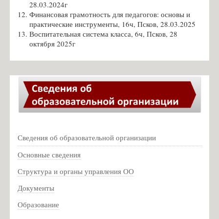
28.03.2024г
Зелёва А.В. - замдиректора по АХЧ
Финансовая грамотность для педагогов: основы и
практические инструменты, 16ч, Псков, 28.03.2025
Кальченко Д.А. - учитель химии
Воспитательная система класса, 6ч, Псков, 28
Налбандян А.С. - учитель английского языка
октября 2025г
Шутова Л.В. - учитель физической культуры
Кузьмин Л. И. - учитель истории
Про спорт: кубок губернатора
Музей
Деятельность музея
Виртуальный музей. Экскурсии
Сведения об образовательной организации
Мероприятия музея
Основные сведения
Заочная викторина, посвященная Дню рождения В. Ф.
Структура и органы управления ОО
Маргелова
Документы
Мероприятия музея 2019г
Образование
Мероприятия музея 2021г