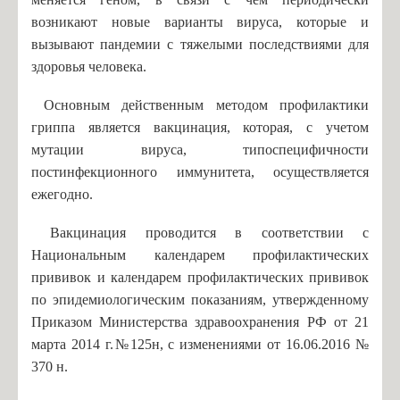
Зелёва А.В. - замдиректора по АХЧ
возникают новые варианты вируса, которые и
вызывают пандемии с тяжелыми последствиями для
Кальченко Д.А. - учитель химии
здоровья человека.
Налбандян А.С. - учитель английского языка
Основным действенным методом профилактики
Шутова Л.В. - учитель физической культуры
гриппа является вакцинация, которая, с учетом
Кузьмин Л. И. - учитель истории
мутации вируса, типоспецифичности
Про спорт: кубок губернатора
постинфекционного иммунитета, осуществляется
Музей
ежегодно.
Деятельность музея
Вакцинация проводится в соответствии с
Виртуальный музей. Экскурсии
Национальным календарем профилактических
прививок и календарем профилактических прививок
Мероприятия музея
по эпидемиологическим показаниям, утвержденному
Заочная викторина, посвященная Дню рождения В. Ф.
Приказом Министерства здравоохранения РФ от 21
Маргелова
марта 2014 г.№125н, с изменениями от 16.06.2016 №
Мероприятия музея 2019г
370 н.
Мероприятия музея 2021г