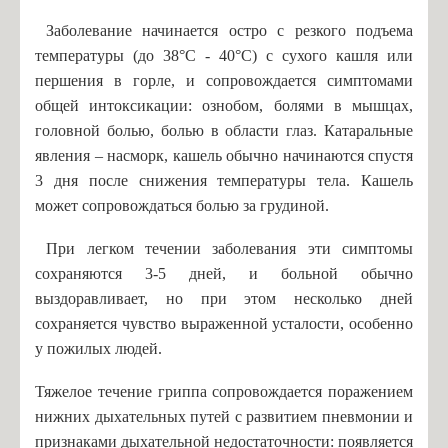
Чернявская К.А., учитель русского языка
Заболевание начинается остро с резкого подъема
Новик Ю.Ю., учитель русского языка
температуры (до 38°С - 40°С) с сухого кашля или
першения в горле, и сопровождается симптомами
Удальцова М.Д., учитель русского языка
общей интоксикации: ознобом, болями в мышцах,
Косаржевская Я.Л., учитель географии
головной болью, болью в области глаз. Катаральные
Криворученко Д.А., учитель истории
явления – насморк, кашель обычно начинаются спустя
3 дня после снижения температуры тела. Кашель
Тиханова С.С., учитель биологии
может сопровождаться болью за грудиной.
Исакова О.Ю., учитель математики
Ермолаев А.Я., учитель физики
При легком течении заболевания эти симптомы
сохраняются 3-5 дней, и больной обычно
Журавлёва А.В., учитель технологии
выздоравливает, но при этом несколько дней
Егоров И.А., учитель физической культуры
сохраняется чувство выраженной усталости, особенно
Кожевникова Е.А., воспитатель ГПД
у пожилых людей.
Платонова О.С, учитель математики
Тяжелое течение гриппа сопровождается поражением
Косаржевская К.С., учитель информатики
нижних дыхательных путей с развитием пневмонии и
Денисевич Т.А. - учитель английского и немецкого языка
признаками дыхательной недостаточности: появляется