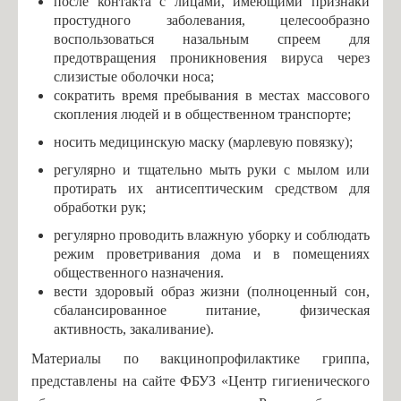
после контакта с лицами, имеющими признаки
16 мая ушла из жизни Ида Филипповна Горелик
простудного заболевания, целесообразно
Техника безопасности летом
воспользоваться назальным спреем для
предотвращения проникновения вируса через
Пакет мер социальной поддержки жителей Псковской
слизистые оболочки носа;
области
сократить время пребывания в местах массового
Всероссийская акция #ОКНА_ПОБЕДЫ 2020
скопления людей и в общественном транспорте;
Большая перемена
носить медицинскую маску (марлевую повязку);
График организационных собраний с обучающимися и/или
регулярно и тщательно мыть руки с мылом или
протирать их антисептическим средством для
родителями обучающихся
обработки рук;
Всероссийские проверочные работы (ВПР)
регулярно проводить влажную уборку и соблюдать
Техника безопасности ПДД
режим проветривания дома и в помещениях
общественного назначения.
Список Первоклассников 2021-2022
вести здоровый образ жизни (полноценный сон,
Расписание звонков на 2021-2022 уч.год
сбалансированное питание, физическая
активность, закаливание).
Информация для родителей о приеме в первый класс на
2025-2026 учебный год
Материалы по вакцинопрофилактике гриппа,
представлены на сайте ФБУЗ «Центр гигиенического
Информация для родителей о приеме в 10 класс на 2025-