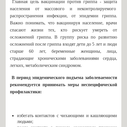
Главная цель вакцинации против гриппа - защита
Партизанское движение
населения от массового и неконтролируемого
Партизанское движение на Псковщине
распространения инфекции, от эпидемии гриппа.
Для родителей
Важно понимать, что вакцинируя население, врачи
спасают жизни тех, кто рискует умереть от
Социально-психологическое тестирование
осложнений гриппа. В группу риска по развитию
Консультационная служба для родителей
осложнений после гриппа входят дети до 5 лет и люди
Национальная академия предпринимательства
старше 60 лет, беременные женщины, лица,
страдающие хроническими заболеваниями сердца,
Профилактика гриппа
легких, метаболическим синдромом.
Информация о мерах личной и общественной
профилактики вирусных заболеваний
В период эпидемического подъема заболеваемости
Всероссийский конкурс педагогического мастерства
рекомендуется принимать меры неспецифической
«История в школе: традиции и новации»
профилактики:
Информация для родителей о приеме в первый класс
Расписание ЕГЭ 2020 год
избегать контактов с чихающими и кашляющими
Новости
людьми;