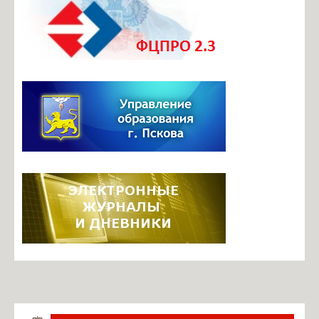
Документы ОО
Телефоны доверия
Безопасный маршрут в школу
Центр профориентационного и карьерного сопровождения
Итоговая аттестация
Инновационная деятельность
Инновационные площадки школы
Фотогалерея
Видеоархив
Задать вопрос по работе ЭЖ
Информация о ЕГИССО
Руководство. Педагогический состав
Ильина М.Б., директор
Павлова О.В., завуч по УВР