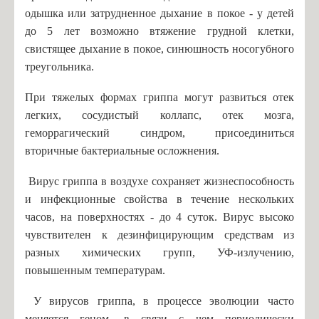
одышка или затрудненное дыхание в покое - у детей
Список учителей МБОУ СОШ №18
до 5 лет возможно втяжение грудной клетки,
Волкова Н.О. - учитель музыки
свистящее дыхание в покое, синюшность носогубного
Иванова Е.Ф. - учитель музыки
треугольника.
Семенова И.В. - библиотекарь
При тяжелых формах гриппа могут развиться отек
Амосёнок Н.Л. - учитель математики
легких, сосудистый коллапс, отек мозга,
Михеенкова М.И. - учитель начальных классов
геморрагический синдром, присоединиться
вторичные бактериальные осложнения.
Карпёнкова А.Ю. - учитель начальных классов
Петрова С.И. - учитель русского языка и литературы
Вирус гриппа в воздухе сохраняет жизнеспособность
Архипова И.А. - учитель иностранного языка
и инфекционные свойства в течение нескольких
часов, на поверхностях - до 4 суток. Вирус высоко
Захарова А.Э. - учитель начальных классов
чувствителен к дезинфицирующим средствам из
Бондарева А.Н. - учитель истории и обществознания
разных химических групп, УФ-излучению,
Кондратьева В.А. - учитель английского языка
повышенным температурам.
Кашникова О.В., завуч по ВР
У вирусов гриппа, в процессе эволюции часто
Чижиков А.Д. - учитель ОБЗР
меняется геном, в связи с чем периодически