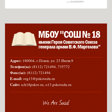
Адрес:
180004, г.Псков, ул. 23 Июля,9
Телефон(ы):
(8112) 721494, 735772
Факс(ы):
(8112) 721494
E-mail:
org13@pskovedu.ru
Cайт:
sch18pskov.ru, o13.pskovedu.ru
We Are Social